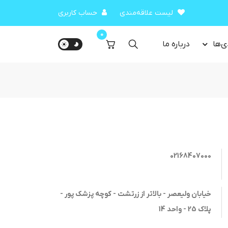
لیست علاقه‌مندی
حساب کاربری
0
ی‌ها
درباره‌ ما
02168407000
خیابان ولیعصر - بالاتر از زرتشت - کوچه پزشک پور -
پلاک 25 - واحد 14