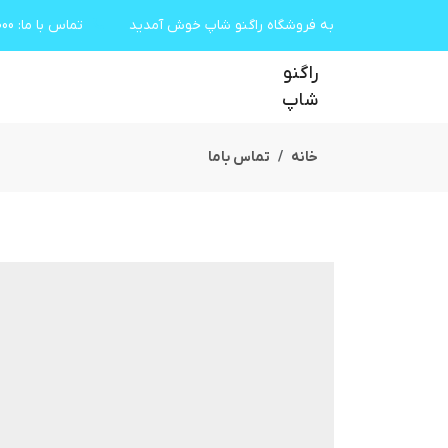
به فروشگاه راگنو شاپ خوش آمدید
تماس با ما
:
000
راگنو
شاپ
خانه
تماس باما