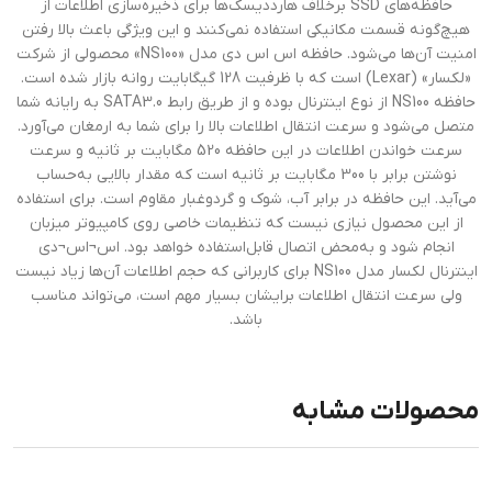
حافظه‌های SSD برخلاف هارددیسک‌ها برای ذخیره‌سازی اطلاعات از
هیچ‌گونه قسمت مکانیکی استفاده نمی‌کنند و این ویژگی باعث بالا رفتن
امنیت آن‌ها می‌شود. حافظه اس اس دی مدل «NS100» محصولی از شرکت
«لکسار» (Lexar) است که با ظرفیت 128 گیگابایت روانه بازار شده است.
حافظه‌ NS100 از نوع اینترنال بوده و از طریق رابط SATA3.0 به رایانه شما
متصل می‌شود و سرعت انتقال اطلاعات بالا را برای شما به ارمغان می‌آورد.
سرعت خواندن اطلاعات در این حافظه 520 مگابایت بر ثانیه و سرعت
نوشتن برابر با 300 مگابایت بر ثانیه است که مقدار بالایی به‌حساب
می‌آید. این حافظه در برابر آب، شوک و گردوغبار مقاوم است. برای استفاده
از این محصول نیازی نیست که تنظیمات خاصی روی کامپیوتر میزبان
انجام شود و به‌محض اتصال قابل‌استفاده خواهد بود. اس¬اس¬دی
اینترنال لکسار مدل NS100 برای کاربرانی که حجم اطلاعات آن‌ها زیاد نیست
ولی سرعت انتقال اطلاعات برایشان بسیار مهم است، می‌تواند مناسب
باشد.
محصولات مشابه