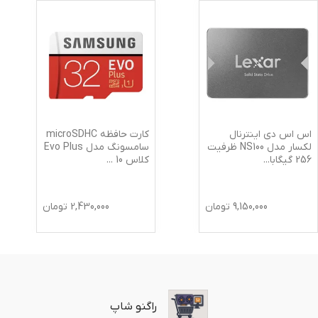
اس اس دی اینترنال
کارت حافظه microSDHC
لکسار مدل NS100 ظرفیت
سامسونگ مدل Evo Plus
256 گیگابا
...
کلاس 10
...
9,150,000
تومان
2,430,000
تومان
راگنو شاپ