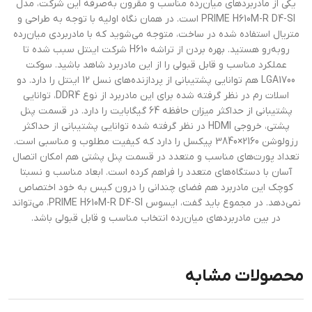
یکی از مادربرد‌های میان‌رده مناسب و مقرون به‌صرفه این شرکت، مدل
PRIME H610M-R D4-SI است. در همان نگاه اولیه با توجه به طراحی و
متریال استفاده شده در ساخت، متوجه می‌شوید که با مادربردی میان‌رده
رو‌به‌رو هستید. بهره بردن از تراشه H610 شرکت اینتل سبب شده تا
عملکرد مناسب و قابل قبولی را از این مادربرد شاهد باشید. سوکت
LGA1700 هم توانایی پشتیبانی از پردازنده‌های نسل 12 اینتل را دارد. دو
اسلات رم در نظر گرفته شده برای این مادربرد از نوع DDR4، توانایی
پشتیبانی از حداکثر میزان حافظه 64 گیگابایت را دارد. در قسمت پنل
پشتی، خروجی HDMI در نظر گرفته شده توانایی پشتیبانی از حداکثر
رزولوشن 2160×3840 پیکسل را دارد که کیفیت مطلوب و مناسبی است.
تعداد پورت‌های مناسب و متعدد در قسمت پنل پشتی هم امکان اتصال
آسان با دستگاه‌های متعدد را فراهم کرده است. ابعاد مناسب و نسبتا
کوچک این مادربرد هم فضای چندانی را درون کیس به خود اختصاص
نمی‌دهد. در مجموع باید گفت، ایسوس PRIME H610M-R D4-SI، می‌تواند
در بین مادربرد‌های میان‌رده انتخاب مناسب و قابل قبولی باشد.
محصولات مشابه