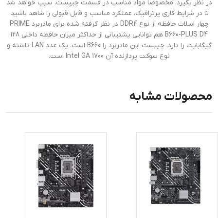
در نظر بگیرد. مخصوصا مواد مناسب در قسمت چیپست، سبب خواهد شد
تا در شرایط کاری پرترافیک، عملکرد مناسب و قابل قبولی را شاهد باشید.
چهار اسلات حافظه از نوع DDR4 در نظر گرفته شده برای مادربرد PRIME
B660-PLUS D4 هم توانایی پشتیبانی از حداکثر میزان حافظه داخلی 128
گیگابایت را دارد. چیپست این مادربرد را B660 است. یک عدد LAN داشته و
نوع سوکت‌ پردازنده آن Intel GA 1700 است.
محصولات مشابه