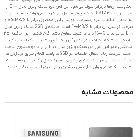
مقاومت آن‌ها دربرابر شوک می‌شود.اس اس دی هایک ویژن مدل E100 از
طریق رابط SATA3.0 به کامپیوتر متصل می‌شود و می‌تواند با سرعت زیاد
به انتقال اطلاعات بپردازد.سرعت خواندن این محصول برابر با 550MB/S و
سرعت نوشتن آن برابر با 480MB/S است. حافظه‌ی SSD هایک ویژن مدل
E100 می‌تواند تا 1500G دربرابر شوک مقاوم باشد. فرم فاکتور این حافظه 2.5
اینچی است،که به‌راحتی می‌توان آن ‌را جایگزین هارددیسک لپ‌تاپ کرد.
میانگین عمر اس اس دی هایک ویژن مدل E100 برابر با دو میلیون ساعت
است. سرعت زیاد انتقال اطلاعات در SSDها باعث انجام سریع پردازش‌ها
در کامپیوتر می‌شود. همچنین به یاری مصرف انرژی کمترشان نسبت به
هارددیسک‌ها، می‌توان شارژدهی بیشتری را از باتری لپ‌تاپ انتظار داشت.
محصولات مشابه